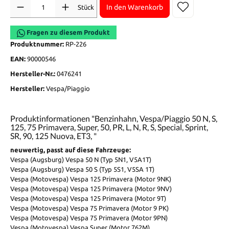
Anzahl
In den Warenkorb
Stück
Fragen zu diesem Produkt
Produktnummer:
RP-226
EAN:
90000546
Hersteller-Nr.:
0476241
Hersteller:
Vespa/Piaggio
Produktinformationen "Benzinhahn, Vespa/Piaggio 50 N, S,
125, 75 Primavera, Super, 50, PR, L, N, R, S, Special, Sprint,
SR, 90, 125 Nuova, ET3, "
neuwertig, passt auf diese Fahrzeuge:
Vespa (Augsburg) Vespa 50 N (Typ 5N1, V5A1T)
Vespa (Augsburg) Vespa 50 S (Typ 5S1, V5SA 1T)
Vespa (Motovespa) Vespa 125 Primavera (Motor 9NK)
Vespa (Motovespa) Vespa 125 Primavera (Motor 9NV)
Vespa (Motovespa) Vespa 125 Primavera (Motor 9T)
Vespa (Motovespa) Vespa 75 Primavera (Motor 9 PK)
Vespa (Motovespa) Vespa 75 Primavera (Motor 9PN)
Vespa (Motovespa) Vespa Super (Motor 762M)