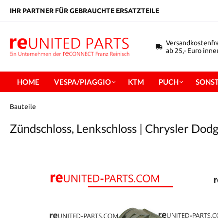
inhalt springen
IHR PARTNER FÜR GEBRAUCHTE ERSATZTEILE
Versandkostenfr
ab 25,- Euro inn
HOME
VESPA/PIAGGIO
KTM
PUCH
SONST
Bauteile
Zündschloss, Lenkschloss | Chrysler Dod