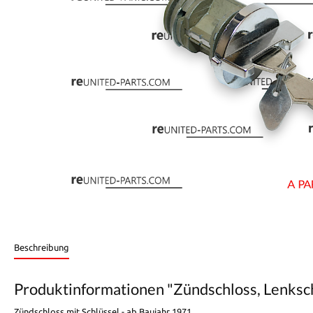
Beschreibung
Produktinformationen "Zündschloss, Lenksch
Zündschloss mit Schlüssel - ab Baujahr 1971