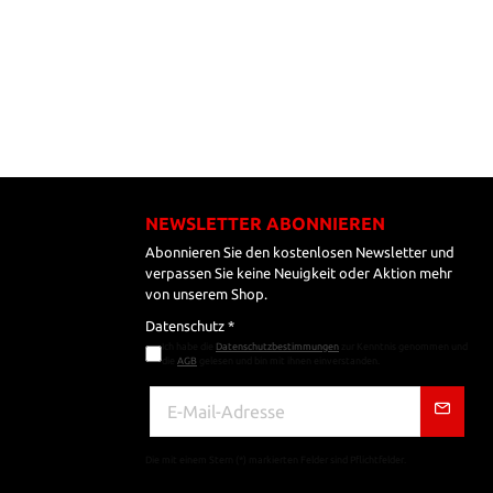
NEWSLETTER ABONNIEREN
Abonnieren Sie den kostenlosen Newsletter und
verpassen Sie keine Neuigkeit oder Aktion mehr
von unserem Shop.
Datenschutz *
Ich habe die
Datenschutzbestimmungen
zur Kenntnis genommen und
die
AGB
gelesen und bin mit ihnen einverstanden.
Die mit einem Stern (*) markierten Felder sind Pflichtfelder.