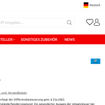
Deutsch
STELLER
SONSTIGES ZUBEHÖR
NEWS
*
t. zzgl. Versandkosten
erliegt der Differenzbesteuerung gem. § 25a UStG
stände/Sonderregelung). Ein gesonderter Ausweis der Umsatzsteuer bei