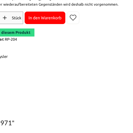
r wiederaufbereiteten Gegenständen wird deshalb nicht vorgenommen.
In den Warenkorb
Stück
 diesem Produkt
er:
RP-204
ysler
1971"