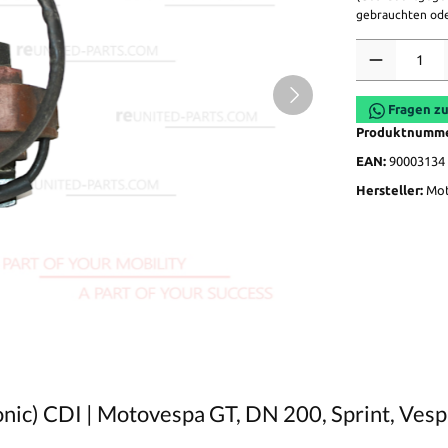
gebrauchten ode
Anzahl
Fragen zu
Produktnumm
EAN:
90003134
Hersteller:
Mo
ic) CDI | Motovespa GT, DN 200, Sprint, Vespa