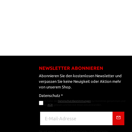
NEWSLETTER ABONNIEREN
Abonnieren Sie den kostenlosen Newsletter und
verpassen Sie keine Neuigkeit oder Aktion mehr
von unserem Shop.
Datenschutz *
Ich habe die
Datenschutzbestimmungen
zur Kenntnis genommen und
die
AGB
gelesen und bin mit ihnen einverstanden.
Die mit einem Stern (*) markierten Felder sind Pflichtfelder.