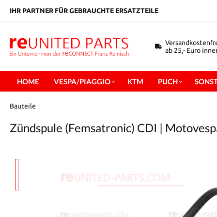
inhalt springen
IHR PARTNER FÜR GEBRAUCHTE ERSATZTEILE
Versandkostenfr
ab 25,- Euro inn
HOME
VESPA/PIAGGIO
KTM
PUCH
SONST
Bauteile
Zündspule (Femsatronic) CDI | Motovespa