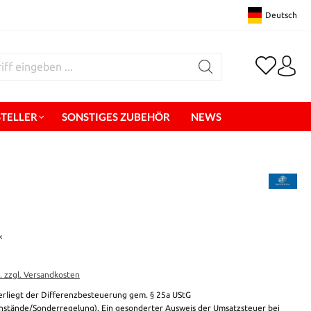
Deutsch
STELLER
SONSTIGES ZUBEHÖR
NEWS
*
t. zzgl. Versandkosten
erliegt der Differenzbesteuerung gem. § 25a UStG
stände/Sonderregelung). Ein gesonderter Ausweis der Umsatzsteuer bei