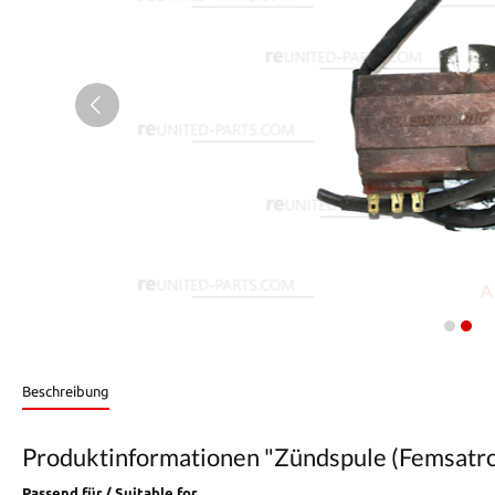
Beschreibung
Produktinformationen "Zündspule (Femsatron
Passend für / Suitable for