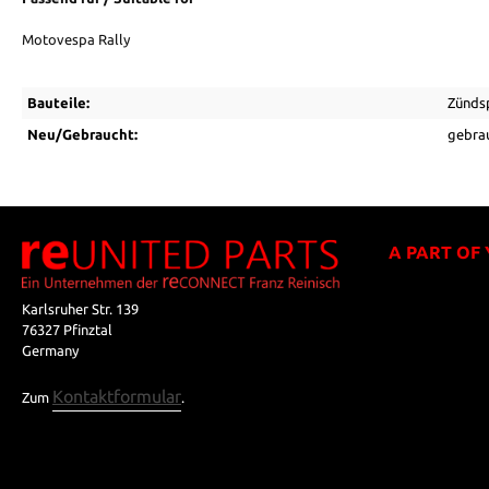
Motovespa Rally
Bauteile:
Zünds
Neu/Gebraucht:
gebra
A PART OF
Karlsruher Str. 139
76327 Pfinztal
Germany
Kontaktformular
Zum
.