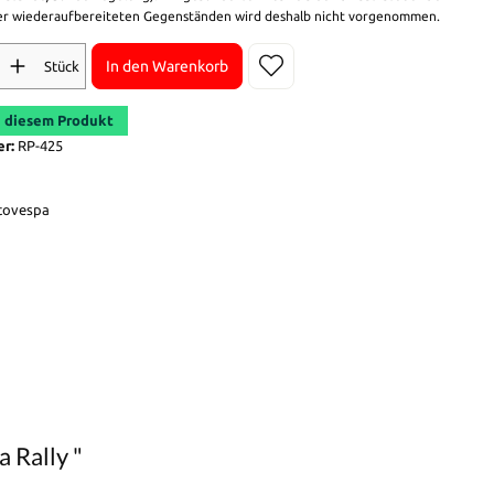
r wiederaufbereiteten Gegenständen wird deshalb nicht vorgenommen.
In den Warenkorb
Stück
 diesem Produkt
er:
RP-425
tovespa
 Rally "