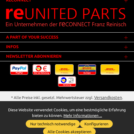
RECONNECT
A PART OF YOUR SUCCESS
INFOS
NEWSLETTER ABONNIEREN
Versandkosten
* Alle Preise inkl. gesetzl. Mehrwertsteuer zzgl.
.
Innerhalb Deutschlands - Versandkostenfrei ab 25,00 Euro Warenwert.
Diese Website verwendet Cookies, um eine bestmögliche Erfahrung
** Der Verkauf unterliegt der Differenzbesteuerung gem. § 25a UStG
bieten zu können.
Mehr Informationen ...
(Gebrauchtgegenstände/Sonderregelung). Ein gesonderter Ausweis der
Nur technisch notwendige
Konfigurieren
Umsatzsteuer bei gebrauchten oder wiederaufbereiteten Gegenständen
Whatsapp für Anfragen
wird deshalb nicht vorgenommen.
Alle Cookies akzeptieren