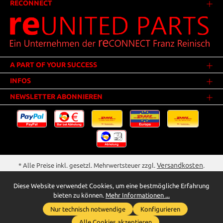
RECONNECT
A PART OF YOUR SUCCESS
INFOS
NEWSLETTER ABONNIEREN
Versandkosten
* Alle Preise inkl. gesetzl. Mehrwertsteuer zzgl.
.
Innerhalb Deutschlands - Versandkostenfrei ab 25,00 Euro Warenwert.
Diese Website verwendet Cookies, um eine bestmögliche Erfahrung
** Der Verkauf unterliegt der Differenzbesteuerung gem. § 25a UStG
bieten zu können.
Mehr Informationen ...
(Gebrauchtgegenstände/Sonderregelung). Ein gesonderter Ausweis der
Nur technisch notwendige
Konfigurieren
Umsatzsteuer bei gebrauchten oder wiederaufbereiteten Gegenständen
Whatsapp für Anfragen
wird deshalb nicht vorgenommen.
Alle Cookies akzeptieren