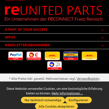
A PART OF YOUR SUCCESS
INFOS
NEWSLETTER ABONNIEREN
Versandkosten
* Alle Preise inkl. gesetzl. Mehrwertsteuer zzgl.
.
Innerhalb Deutschlands - Versandkostenfrei ab 25,00 Euro Warenwert.
Diese Website verwendet Cookies, um eine bestmögliche Erfahrung
** Der Verkauf unterliegt der Differenzbesteuerung gem. § 25a UStG
bieten zu können.
Mehr Informationen ...
(Gebrauchtgegenstände/Sonderregelung). Ein gesonderter Ausweis der
Nur technisch notwendige
Konfigurieren
Umsatzsteuer bei gebrauchten oder wiederaufbereiteten Gegenständen
Whatsapp für Anfragen
wird deshalb nicht vorgenommen.
Alle Cookies akzeptieren