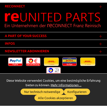
RECONNECT
A PART OF YOUR SUCCESS
INFOS
NEWSLETTER ABONNIEREN
Diese Website verwendet Cookies, um eine bestmögliche Erfahrung
Versandkosten
* Alle Preise inkl. gesetzl. Mehrwertsteuer zzgl.
.
bieten zu können.
Mehr Informationen ...
Innerhalb Deutschlands - Versandkostenfrei ab 25,00 Euro Warenwert.
Nur technisch notwendige
Konfigurieren
Whatsapp für Anfragen
** Der Verkauf unterliegt der Differenzbesteuerung gem. § 25a UStG
Alle Cookies akzeptieren
(Gebrauchtgegenstände/Sonderregelung). Ein gesonderter Ausweis der
Umsatzsteuer bei gebrauchten oder wiederaufbereiteten Gegenständen