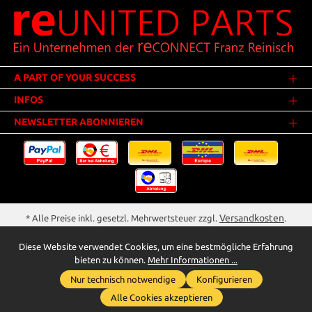
A PART OF YOUR SUCCESS
INFOS
NEWSLETTER ABONNIEREN
Versandkosten
* Alle Preise inkl. gesetzl. Mehrwertsteuer zzgl.
.
Innerhalb Deutschlands - Versandkostenfrei ab 25,00 Euro Warenwert.
Diese Website verwendet Cookies, um eine bestmögliche Erfahrung
** Der Verkauf unterliegt der Differenzbesteuerung gem. § 25a UStG
bieten zu können.
Mehr Informationen ...
(Gebrauchtgegenstände/Sonderregelung). Ein gesonderter Ausweis der
Nur technisch notwendige
Konfigurieren
Umsatzsteuer bei gebrauchten oder wiederaufbereiteten Gegenständen
Whatsapp für Anfragen
wird deshalb nicht vorgenommen.
Alle Cookies akzeptieren
reunited-parts.com