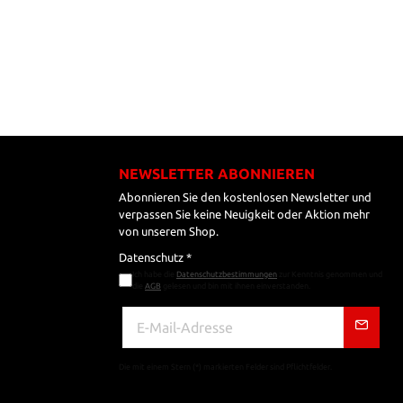
NEWSLETTER ABONNIEREN
Abonnieren Sie den kostenlosen Newsletter und
verpassen Sie keine Neuigkeit oder Aktion mehr
von unserem Shop.
Datenschutz *
Ich habe die
Datenschutzbestimmungen
zur Kenntnis genommen und
die
AGB
gelesen und bin mit ihnen einverstanden.
Die mit einem Stern (*) markierten Felder sind Pflichtfelder.