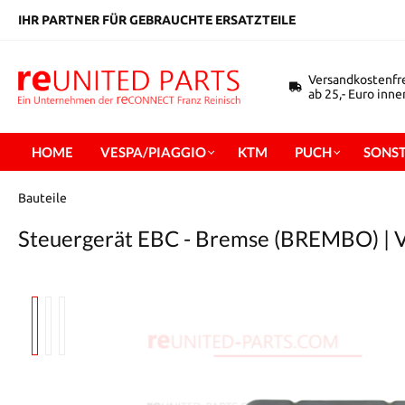
inhalt springen
IHR PARTNER FÜR GEBRAUCHTE ERSATZTEILE
Versandkostenfr
ab 25,- Euro inn
HOME
VESPA/PIAGGIO
KTM
PUCH
SONST
Bauteile
Steuergerät EBC - Bremse (BREMBO) | 