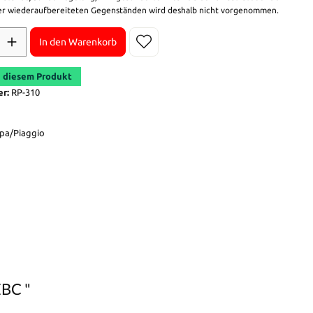
r wiederaufbereiteten Gegenständen wird deshalb nicht vorgenommen.
In den Warenkorb
 diesem Produkt
er:
RP-310
pa/Piaggio
EBC "