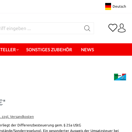
Deutsch
STELLER
SONSTIGES ZUBEHÖR
NEWS
€*
t. zzgl. Versandkosten
erliegt der Differenzbesteuerung gem. § 25a UStG
stände/Sonderregelung). Ein gesonderter Ausweis der Umsatzsteuer bei