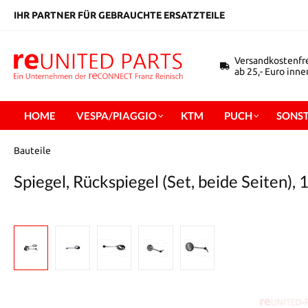
inhalt springen
IHR PARTNER FÜR GEBRAUCHTE ERSATZTEILE
Versandkostenfr
ab 25,- Euro inn
HOME
VESPA/PIAGGIO
KTM
PUCH
SONST
Bauteile
Spiegel, Rückspiegel (Set, beide Seiten),