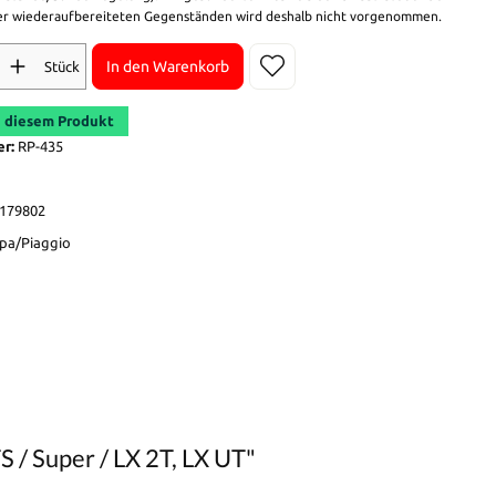
r wiederaufbereiteten Gegenständen wird deshalb nicht vorgenommen.
In den Warenkorb
Stück
 diesem Produkt
er:
RP-435
179802
pa/Piaggio
 / Super / LX 2T, LX UT"