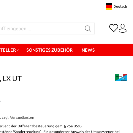
Deutsch
STELLER
SONSTIGES ZUBEHÖR
NEWS
, LX UT
*
t. zzgl. Versandkosten
erliegt der Differenzbesteuerung gem. § 25a UStG
stände/Sonderregelung). Ein gesonderter Ausweis der Umsatzsteuer bei