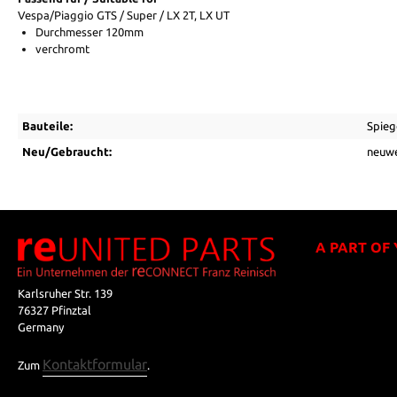
Vespa/Piaggio GTS / Super / LX 2T, LX UT
Durchmesser 120mm
verchromt
Bauteile:
Spieg
Neu/Gebraucht:
neuwe
A PART OF
Karlsruher Str. 139
76327 Pfinztal
Germany
Kontaktformular
Zum
.