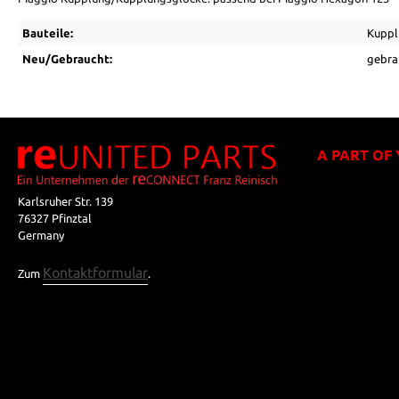
Bauteile:
Kuppl
Neu/Gebraucht:
gebra
A PART OF
Karlsruher Str. 139
76327 Pfinztal
Germany
Kontaktformular
Zum
.