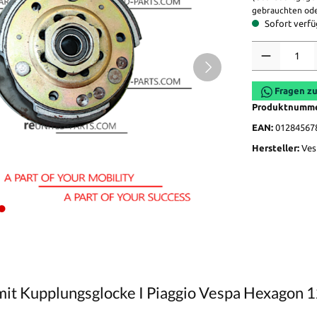
gebrauchten ode
Sofort verfüg
Anzahl
Fragen zu
Produktnumm
EAN:
01284567
Hersteller:
Ves
mit Kupplungsglocke I Piaggio Vespa Hexagon 