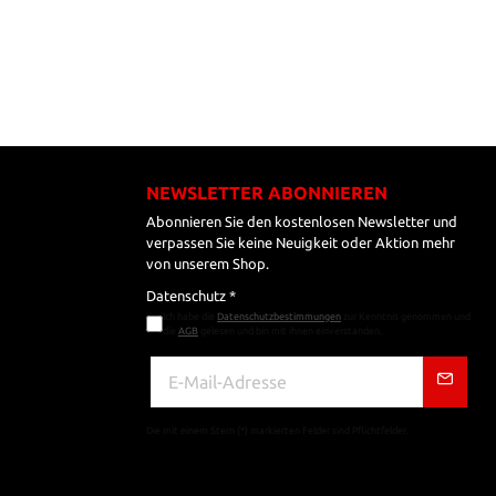
NEWSLETTER ABONNIEREN
Abonnieren Sie den kostenlosen Newsletter und
verpassen Sie keine Neuigkeit oder Aktion mehr
von unserem Shop.
Datenschutz *
Ich habe die
Datenschutzbestimmungen
zur Kenntnis genommen und
die
AGB
gelesen und bin mit ihnen einverstanden.
Die mit einem Stern (*) markierten Felder sind Pflichtfelder.