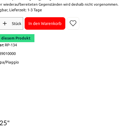
r wiederaufbereiteten Gegenständen wird deshalb nicht vorgenommen.
bar, Lieferzeit: 1-3 Tage
In den Warenkorb
Stück
 diesem Produkt
er:
RP-134
89010000
pa/Piaggio
125"