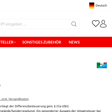
Deutsch
STELLER
SONSTIGES ZUBEHÖR
NEWS
*
t. zzgl. Versandkosten
erliegt der Differenzbesteuerung gem. § 25a UStG
stände/Sonderregelung). Ein gesonderter Ausweis der Umsatzsteuer bei