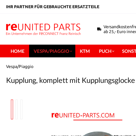
inhalt springen
IHR PARTNER FÜR GEBRAUCHTE ERSATZTEILE
Versandkostenfr
ab 25,- Euro inn
HOME
VESPA/PIAGGIO
KTM
PUCH
SONST
Vespa/Piaggio
Kupplung, komplett mit Kupplungsglocke