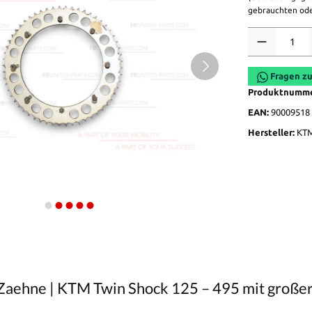
gebrauchten ode
Anzahl
Fragen zu
Produktnumm
EAN:
90009518
Hersteller:
KT
aehne | KTM Twin Shock 125 – 495 mit große