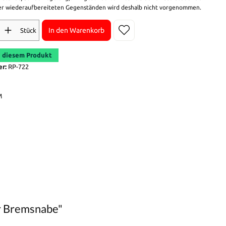
r wiederaufbereiteten Gegenständen wird deshalb nicht vorgenommen.
In den Warenkorb
Stück
 diesem Produkt
er:
RP-722
M
r Bremsnabe"