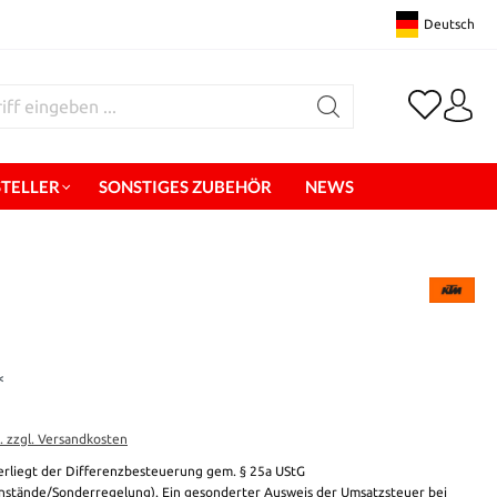
Deutsch
STELLER
SONSTIGES ZUBEHÖR
NEWS
*
t. zzgl. Versandkosten
erliegt der Differenzbesteuerung gem. § 25a UStG
stände/Sonderregelung). Ein gesonderter Ausweis der Umsatzsteuer bei