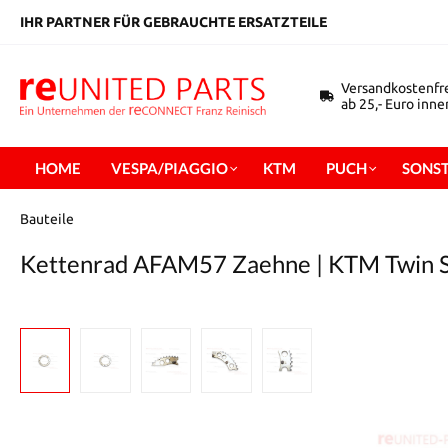
inhalt springen
IHR PARTNER FÜR GEBRAUCHTE ERSATZTEILE
Versandkostenfr
ab 25,- Euro inn
HOME
VESPA/PIAGGIO
KTM
PUCH
SONST
Bauteile
Kettenrad AFAM57 Zaehne | KTM Twin S