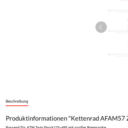
Beschreibung
Produktinformationen "Kettenrad AFAM57 Z
Passend für KTM Twin Shock125–495 mit großer Bremsnabe