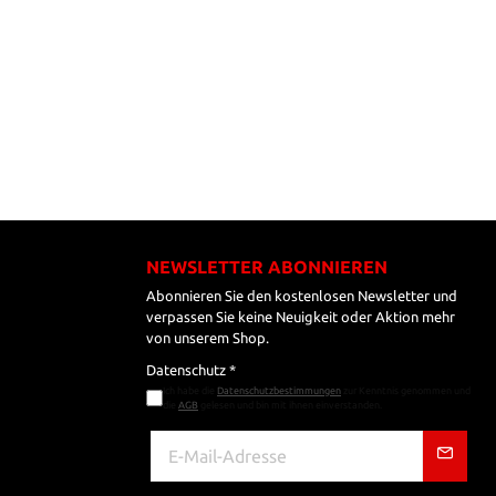
NEWSLETTER ABONNIEREN
Abonnieren Sie den kostenlosen Newsletter und
verpassen Sie keine Neuigkeit oder Aktion mehr
von unserem Shop.
Datenschutz *
Ich habe die
Datenschutzbestimmungen
zur Kenntnis genommen und
die
AGB
gelesen und bin mit ihnen einverstanden.