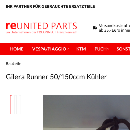
inhalt springen
IHR PARTNER FÜR GEBRAUCHTE ERSATZTEILE
Versandkostenfr
ab 25,- Euro inn
HOME
VESPA/PIAGGIO
KTM
PUCH
SONST
Bauteile
Gilera Runner 50/150ccm Kühler