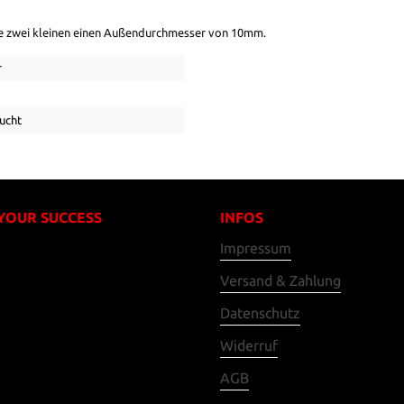
e zwei kleinen einen Außendurchmesser von 10mm.
r
ucht
 YOUR SUCCESS
INFOS
Impressum
Versand & Zahlung
Datenschutz
Widerruf
AGB