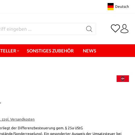
Deutsch
STELLER
SONSTIGES ZUBEHÖR
NEWS
*
t. zzgl. Versandkosten
erliegt der Differenzbesteuerung gem. § 25a UStG
stände/Sonderregelung). Ein gesonderter Ausweis der Umsatzsteuer bei