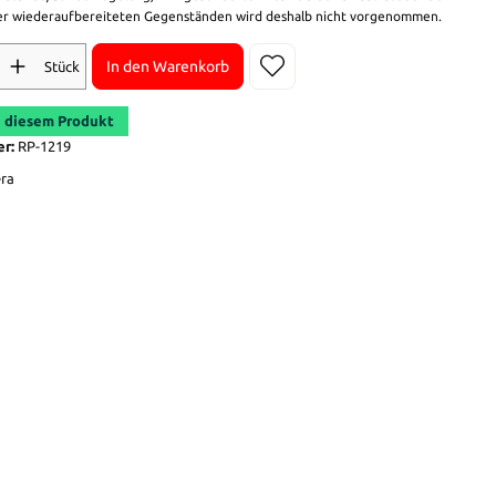
r wiederaufbereiteten Gegenständen wird deshalb nicht vorgenommen.
In den Warenkorb
Stück
 diesem Produkt
er:
RP-1219
era