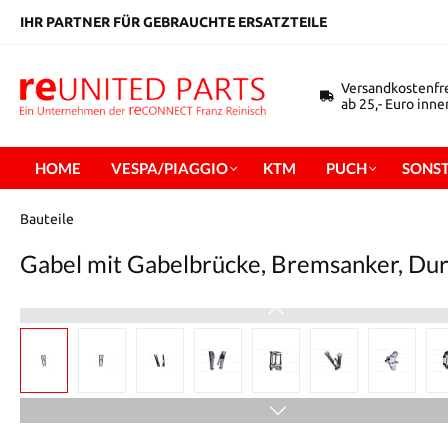
inhalt springen
IHR PARTNER FÜR GEBRAUCHTE ERSATZTEILE
Versandkostenfr
ab 25,- Euro inn
HOME
VESPA/PIAGGIO
KTM
PUCH
SONST
Bauteile
Gabel mit Gabelbrücke, Bremsanker, D