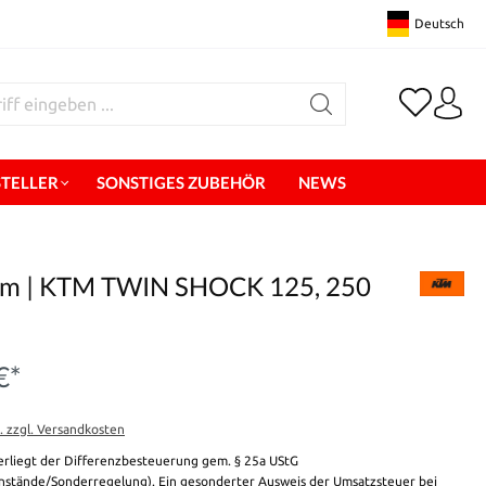
Deutsch
STELLER
SONSTIGES ZUBEHÖR
NEWS
 mm | KTM TWIN SHOCK 125, 250
€*
t. zzgl. Versandkosten
erliegt der Differenzbesteuerung gem. § 25a UStG
stände/Sonderregelung). Ein gesonderter Ausweis der Umsatzsteuer bei