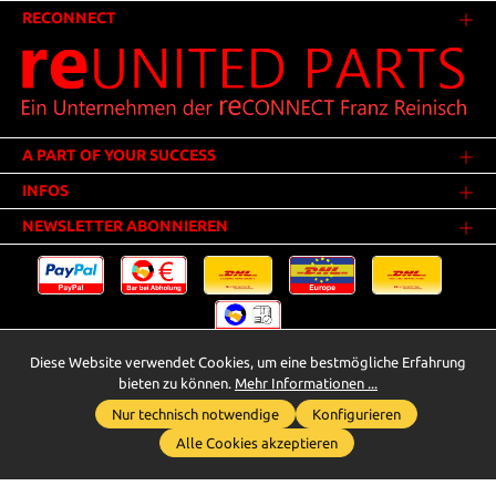
RECONNECT
A PART OF YOUR SUCCESS
INFOS
NEWSLETTER ABONNIEREN
Diese Website verwendet Cookies, um eine bestmögliche Erfahrung
Versandkosten
* Alle Preise inkl. gesetzl. Mehrwertsteuer zzgl.
.
bieten zu können.
Mehr Informationen ...
Innerhalb Deutschlands - Versandkostenfrei ab 25,00 Euro Warenwert.
Nur technisch notwendige
Konfigurieren
Whatsapp für Anfragen
** Der Verkauf unterliegt der Differenzbesteuerung gem. § 25a UStG
Alle Cookies akzeptieren
(Gebrauchtgegenstände/Sonderregelung). Ein gesonderter Ausweis der
Umsatzsteuer bei gebrauchten oder wiederaufbereiteten Gegenständen