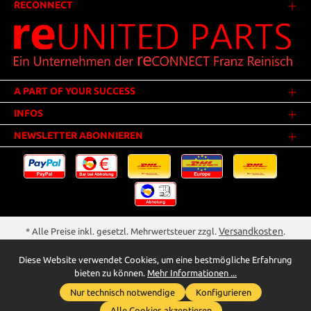
RECONNECT
A PART OF YOUR SUCCESS
INFOS
NEWSLETTER ABONNIEREN
Versandkosten
* Alle Preise inkl. gesetzl. Mehrwertsteuer zzgl.
.
Innerhalb Deutschlands - Versandkostenfrei ab 25,00 Euro Warenwert.
Diese Website verwendet Cookies, um eine bestmögliche Erfahrung
** Der Verkauf unterliegt der Differenzbesteuerung gem. § 25a UStG
bieten zu können.
Mehr Informationen ...
(Gebrauchtgegenstände/Sonderregelung). Ein gesonderter Ausweis der
Nur technisch notwendige
Konfigurieren
Umsatzsteuer bei gebrauchten oder wiederaufbereiteten Gegenständen
Whatsapp für Anfragen
wird deshalb nicht vorgenommen.
Alle Cookies akzeptieren