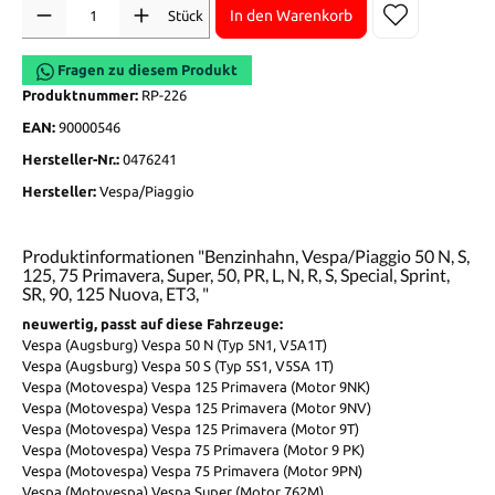
Anzahl
In den Warenkorb
Stück
Fragen zu diesem Produkt
Produktnummer:
RP-226
EAN:
90000546
Hersteller-Nr.:
0476241
Hersteller:
Vespa/Piaggio
Produktinformationen "Benzinhahn, Vespa/Piaggio 50 N, S,
125, 75 Primavera, Super, 50, PR, L, N, R, S, Special, Sprint,
SR, 90, 125 Nuova, ET3, "
neuwertig, passt auf diese Fahrzeuge:
Vespa (Augsburg) Vespa 50 N (Typ 5N1, V5A1T)
Vespa (Augsburg) Vespa 50 S (Typ 5S1, V5SA 1T)
Vespa (Motovespa) Vespa 125 Primavera (Motor 9NK)
Vespa (Motovespa) Vespa 125 Primavera (Motor 9NV)
Vespa (Motovespa) Vespa 125 Primavera (Motor 9T)
Vespa (Motovespa) Vespa 75 Primavera (Motor 9 PK)
Vespa (Motovespa) Vespa 75 Primavera (Motor 9PN)
Vespa (Motovespa) Vespa Super (Motor 762M)