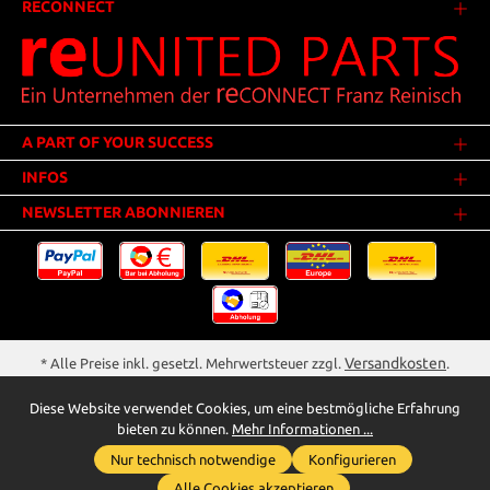
RECONNECT
A PART OF YOUR SUCCESS
INFOS
NEWSLETTER ABONNIEREN
Versandkosten
* Alle Preise inkl. gesetzl. Mehrwertsteuer zzgl.
.
Innerhalb Deutschlands - Versandkostenfrei ab 25,00 Euro Warenwert.
Diese Website verwendet Cookies, um eine bestmögliche Erfahrung
** Der Verkauf unterliegt der Differenzbesteuerung gem. § 25a UStG
bieten zu können.
Mehr Informationen ...
(Gebrauchtgegenstände/Sonderregelung). Ein gesonderter Ausweis der
Nur technisch notwendige
Konfigurieren
Umsatzsteuer bei gebrauchten oder wiederaufbereiteten Gegenständen
Whatsapp für Anfragen
wird deshalb nicht vorgenommen.
Alle Cookies akzeptieren