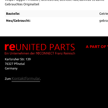
Gebrauchtes Originalteil
Bauteile:
Getri
Neu/Gebraucht:
gebra
A PART OF
Karlsruher Str. 139
76327 Pfinztal
Germany
Kontaktformular
Zum
.