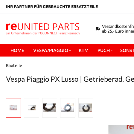
inhalt springen
IHR PARTNER FÜR GEBRAUCHTE ERSATZTEILE
Versandkostenfr
ab 25,- Euro inn
HOME
VESPA/PIAGGIO
KTM
PUCH
SONST
Bauteile
Vespa Piaggio PX Lusso | Getrieberad, G