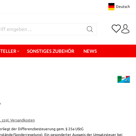
Deutsch
STELLER
SONSTIGES ZUBEHÖR
NEWS
*
t. zzgl. Versandkosten
erliegt der Differenzbesteuerung gem. § 25a UStG
stände/Sonderregelung). Ein gesonderter Ausweis der Umsatzsteuer bei