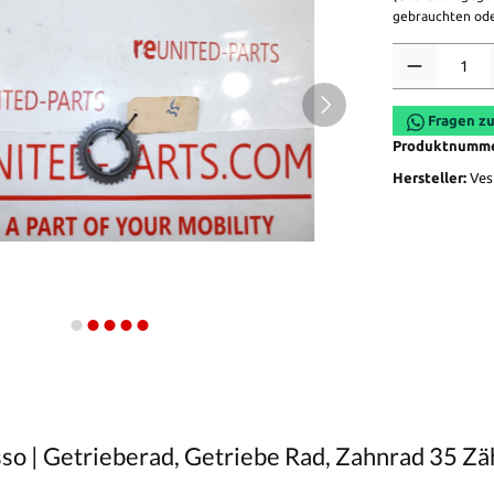
gebrauchten ode
Anzahl
Fragen zu
Produktnumm
Hersteller:
Ves
so | Getrieberad, Getriebe Rad, Zahnrad 35 Zä