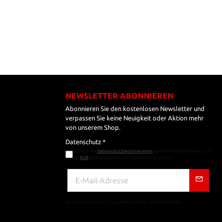
NEWSLETTER ABONNIEREN
Abonnieren Sie den kostenlosen Newsletter und
verpassen Sie keine Neuigkeit oder Aktion mehr
von unserem Shop.
Datenschutz *
Ich habe die
Datenschutzbestimmungen
zur Kenntnis genommen und
die
AGB
gelesen und bin mit ihnen einverstanden.
Die mit einem Stern (*) markierten Felder sind Pflichtfelder.