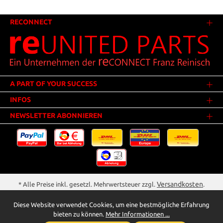
RECONNECT
A PART OF YOUR SUCCESS
INFOS
NEWSLETTER ABONNIEREN
Versandkosten
* Alle Preise inkl. gesetzl. Mehrwertsteuer zzgl.
.
Innerhalb Deutschlands - Versandkostenfrei ab 25,00 Euro Warenwert.
Diese Website verwendet Cookies, um eine bestmögliche Erfahrung
** Der Verkauf unterliegt der Differenzbesteuerung gem. § 25a UStG
bieten zu können.
Mehr Informationen ...
(Gebrauchtgegenstände/Sonderregelung). Ein gesonderter Ausweis der