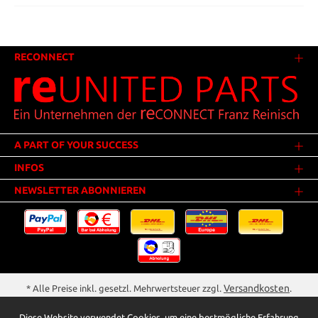
RECONNECT
A PART OF YOUR SUCCESS
INFOS
NEWSLETTER ABONNIEREN
Versandkosten
* Alle Preise inkl. gesetzl. Mehrwertsteuer zzgl.
.
Innerhalb Deutschlands - Versandkostenfrei ab 25,00 Euro Warenwert.
Diese Website verwendet Cookies, um eine bestmögliche Erfahrung