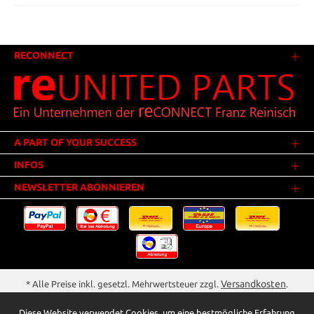
RECONNECT
A PART OF YOUR SUCCESS
INFOS
NEWSLETTER ABONNIEREN
Versandkosten
* Alle Preise inkl. gesetzl. Mehrwertsteuer zzgl.
.
Innerhalb Deutschlands - Versandkostenfrei ab 25,00 Euro Warenwert.
Diese Website verwendet Cookies, um eine bestmögliche Erfahrung