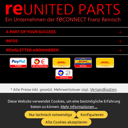
A PART OF YOUR SUCCESS
INFOS
NEWSLETTER ABONNIEREN
Versandkosten
* Alle Preise inkl. gesetzl. Mehrwertsteuer zzgl.
.
Innerhalb Deutschlands - Versandkostenfrei ab 25,00 Euro Warenwert.
Diese Website verwendet Cookies, um eine bestmögliche Erfahrung
** Der Verkauf unterliegt der Differenzbesteuerung gem. § 25a UStG
bieten zu können.
Mehr Informationen ...
(Gebrauchtgegenstände/Sonderregelung). Ein gesonderter Ausweis der
Nur technisch notwendige
Konfigurieren
Umsatzsteuer bei gebrauchten oder wiederaufbereiteten Gegenständen
Whatsapp für Anfragen
wird deshalb nicht vorgenommen.
Alle Cookies akzeptieren
reunited-parts.com