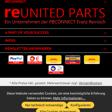
RECONNECT
A PART OF YOUR SUCCESS
INFOS
NEWSLETTER ABONNIEREN
Versandkosten
* Alle Preise inkl. gesetzl. Mehrwertsteuer zzgl.
.
Innerhalb Deutschlands - Versandkostenfrei ab 25,00 Euro Warenwert.
Diese Website verwendet Cookies, um eine bestmögliche Erfahrung
** Der Verkauf unterliegt der Differenzbesteuerung gem. § 25a UStG
bieten zu können.
Mehr Informationen ...
(Gebrauchtgegenstände/Sonderregelung). Ein gesonderter Ausweis der
Nur technisch notwendige
Konfigurieren
Umsatzsteuer bei gebrauchten oder wiederaufbereiteten Gegenständen
Whatsapp für Anfragen
wird deshalb nicht vorgenommen.
Alle Cookies akzeptieren