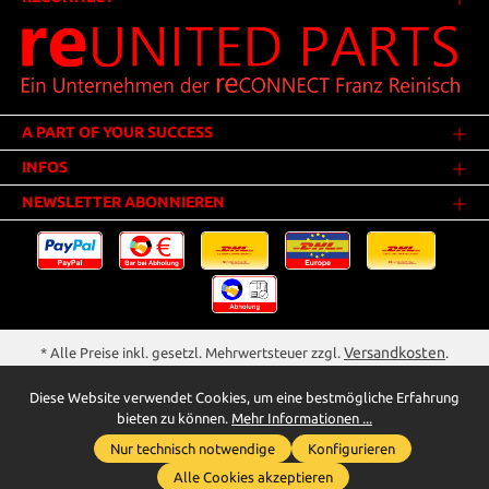
A PART OF YOUR SUCCESS
INFOS
NEWSLETTER ABONNIEREN
Versandkosten
* Alle Preise inkl. gesetzl. Mehrwertsteuer zzgl.
.
Innerhalb Deutschlands - Versandkostenfrei ab 25,00 Euro Warenwert.
Diese Website verwendet Cookies, um eine bestmögliche Erfahrung
** Der Verkauf unterliegt der Differenzbesteuerung gem. § 25a UStG
bieten zu können.
Mehr Informationen ...
(Gebrauchtgegenstände/Sonderregelung). Ein gesonderter Ausweis der
Nur technisch notwendige
Konfigurieren
Umsatzsteuer bei gebrauchten oder wiederaufbereiteten Gegenständen
Whatsapp für Anfragen
wird deshalb nicht vorgenommen.
Alle Cookies akzeptieren