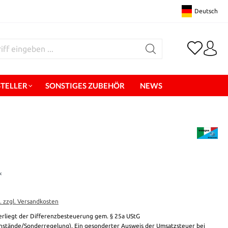
Deutsch
STELLER
SONSTIGES ZUBEHÖR
NEWS
*
t. zzgl. Versandkosten
erliegt der Differenzbesteuerung gem. § 25a UStG
stände/Sonderregelung). Ein gesonderter Ausweis der Umsatzsteuer bei