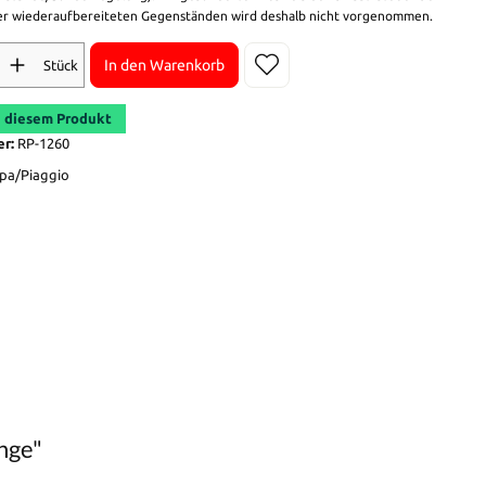
r wiederaufbereiteten Gegenständen wird deshalb nicht vorgenommen.
In den Warenkorb
Stück
 diesem Produkt
er:
RP-1260
pa/Piaggio
nge"