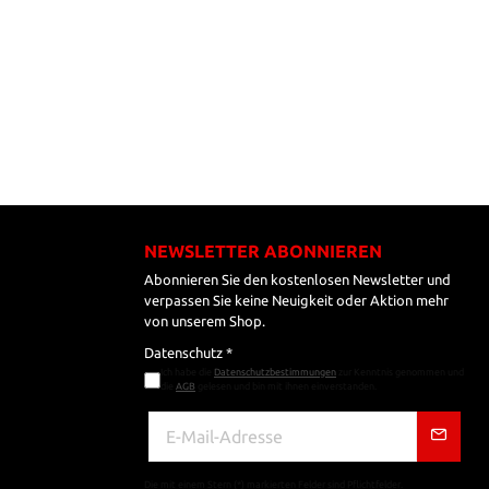
NEWSLETTER ABONNIEREN
Abonnieren Sie den kostenlosen Newsletter und
verpassen Sie keine Neuigkeit oder Aktion mehr
von unserem Shop.
Datenschutz *
Ich habe die
Datenschutzbestimmungen
zur Kenntnis genommen und
die
AGB
gelesen und bin mit ihnen einverstanden.
Die mit einem Stern (*) markierten Felder sind Pflichtfelder.