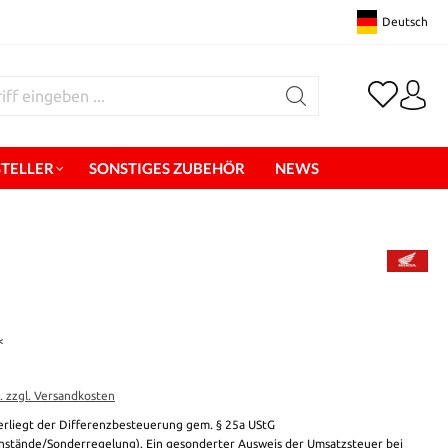
Deutsch
STELLER
SONSTIGES ZUBEHÖR
NEWS
*
t. zzgl. Versandkosten
erliegt der Differenzbesteuerung gem. § 25a UStG
stände/Sonderregelung). Ein gesonderter Ausweis der Umsatzsteuer bei