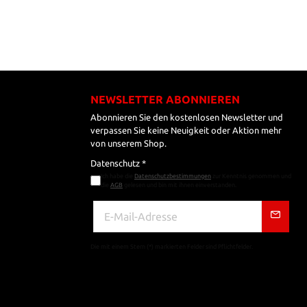
NEWSLETTER ABONNIEREN
Abonnieren Sie den kostenlosen Newsletter und
verpassen Sie keine Neuigkeit oder Aktion mehr
von unserem Shop.
Datenschutz *
Ich habe die
Datenschutzbestimmungen
zur Kenntnis genommen und
die
AGB
gelesen und bin mit ihnen einverstanden.
Die mit einem Stern (*) markierten Felder sind Pflichtfelder.