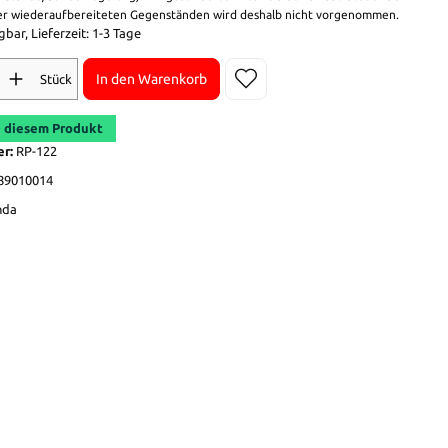
r wiederaufbereiteten Gegenständen wird deshalb nicht vorgenommen.
bar, Lieferzeit: 1-3 Tage
In den Warenkorb
Stück
 diesem Produkt
er:
RP-122
89010014
nda