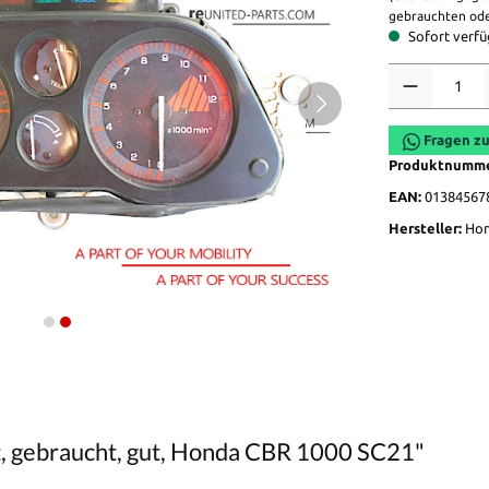
gebrauchten ode
Sofort verfüg
Anzahl
Fragen zu
Produktnumm
EAN:
01384567
Hersteller:
Ho
t, gebraucht, gut, Honda CBR 1000 SC21"