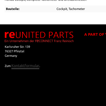
Bauteile:
Cockpit
, Tachometer
A PART OF
Karlsruher Str. 139
76327 Pfinztal
Germany
Kontaktformular
Zum
.