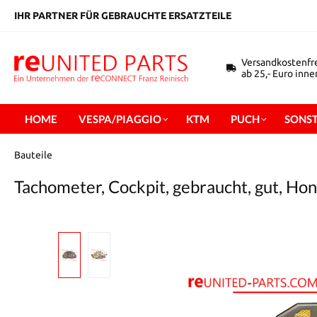
inhalt springen
IHR PARTNER FÜR GEBRAUCHTE ERSATZTEILE
Versandkostenfr
ab 25,- Euro inn
HOME
VESPA/PIAGGIO
KTM
PUCH
SONST
Bauteile
Tachometer, Cockpit, gebraucht, gut, H