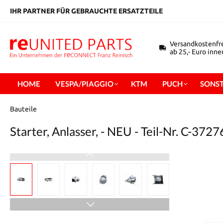
inhalt springen
IHR PARTNER FÜR GEBRAUCHTE ERSATZTEILE
Versandkostenfr
ab 25,- Euro inn
HOME
VESPA/PIAGGIO
KTM
PUCH
SONST
Bauteile
Starter, Anlasser, - NEU - Teil-Nr. C-372