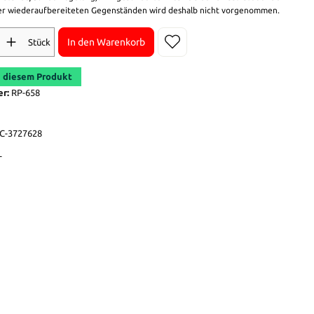
r wiederaufbereiteten Gegenständen wird deshalb nicht vorgenommen.
In den Warenkorb
Stück
 diesem Produkt
er:
RP-658
C-3727628
L