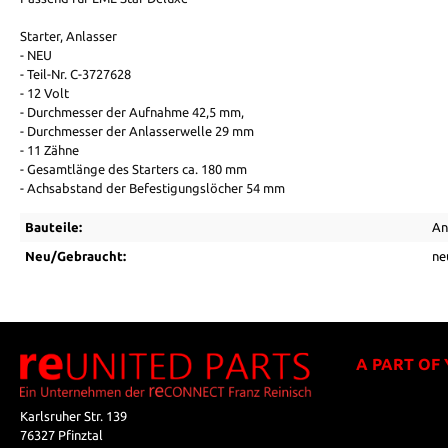
Starter, Anlasser
- NEU
- Teil-Nr. C-3727628
- 12 Volt
- Durchmesser der Aufnahme 42,5 mm,
- Durchmesser der Anlasserwelle 29 mm
- 11 Zähne
- Gesamtlänge des Starters ca. 180 mm
- Achsabstand der Befestigungslöcher 54 mm
Bauteile:
An
Neu/Gebraucht:
ne
A PART OF
Karlsruher Str. 139
76327 Pfinztal