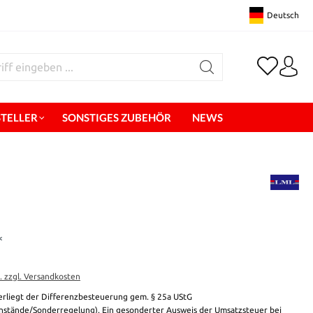
Deutsch
STELLER
SONSTIGES ZUBEHÖR
NEWS
*
t. zzgl. Versandkosten
erliegt der Differenzbesteuerung gem. § 25a UStG
stände/Sonderregelung). Ein gesonderter Ausweis der Umsatzsteuer bei