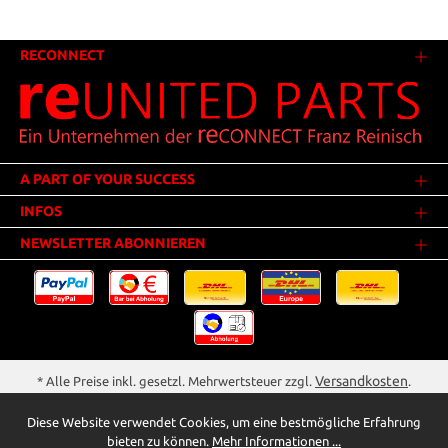
RECONNECT
A PART OF YOUR SUCCESS
INFOS
NEWSLETTER ABONNIEREN
Versandkosten
* Alle Preise inkl. gesetzl. Mehrwertsteuer zzgl.
.
Innerhalb Deutschlands - Versandkostenfrei ab 25,00 Euro Warenwert.
Diese Website verwendet Cookies, um eine bestmögliche Erfahrung
** Der Verkauf unterliegt der Differenzbesteuerung gem. § 25a UStG
bieten zu können.
Mehr Informationen ...