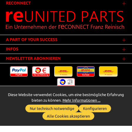
RECONNECT
A PART OF YOUR SUCCESS
INFOS
NEWSLETTER ABONNIEREN
Diese Website verwendet Cookies, um eine bestmögliche Erfahrung
Versandkosten
* Alle Preise inkl. gesetzl. Mehrwertsteuer zzgl.
.
bieten zu können.
Mehr Informationen ...
Innerhalb Deutschlands - Versandkostenfrei ab 25,00 Euro Warenwert.
Nur technisch notwendige
Konfigurieren
Whatsapp für Anfragen
** Der Verkauf unterliegt der Differenzbesteuerung gem. § 25a UStG
Alle Cookies akzeptieren
(Gebrauchtgegenstände/Sonderregelung). Ein gesonderter Ausweis der
Umsatzsteuer bei gebrauchten oder wiederaufbereiteten Gegenständen
wird deshalb nicht vorgenommen.