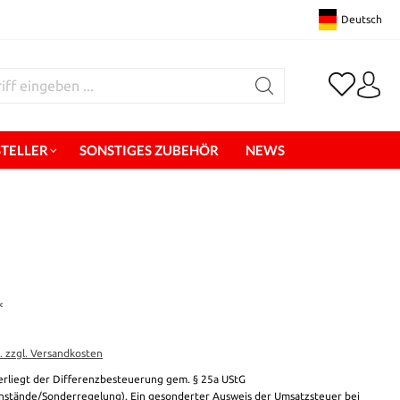
Deutsch
STELLER
SONSTIGES ZUBEHÖR
NEWS
*
t. zzgl. Versandkosten
erliegt der Differenzbesteuerung gem. § 25a UStG
stände/Sonderregelung). Ein gesonderter Ausweis der Umsatzsteuer bei