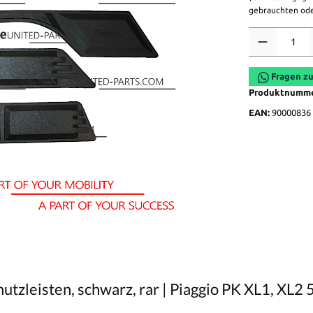
gebrauchten ode
Anzahl
Fragen zu
Produktnumm
EAN:
90000836
zleisten, schwarz, rar | Piaggio PK XL1, XL2 