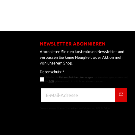
NEWSLETTER ABONNIEREN
Abonnieren Sie den kostenlosen Newsletter und
verpassen Sie keine Neuigkeit oder Aktion mehr
von unserem Shop.
Datenschutz *
Ich habe die
Datenschutzbestimmungen
zur Kenntnis genommen und
die
AGB
gelesen und bin mit ihnen einverstanden.
Die mit einem Stern (*) markierten Felder sind Pflichtfelder.