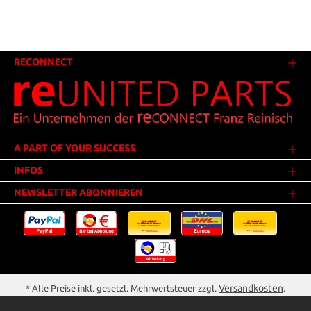
RECONNECT
A PART OF YOUR SUCCESS
INFOS
NEWSLETTER ABONNIEREN
Versandkosten
* Alle Preise inkl. gesetzl. Mehrwertsteuer zzgl.
.
Innerhalb Deutschlands - Versandkostenfrei ab 25,00 Euro Warenwert.