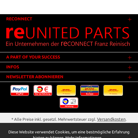
RECONNECT
A PART OF YOUR SUCCESS
INFOS
NEWSLETTER ABONNIEREN
Versandkosten
* Alle Preise inkl. gesetzl. Mehrwertsteuer zzgl.
.
Innerhalb Deutschlands - Versandkostenfrei ab 25,00 Euro Warenwert.
Diese Website verwendet Cookies, um eine bestmögliche Erfahrung
** Der Verkauf unterliegt der Differenzbesteuerung gem. § 25a UStG
bieten zu können.
Mehr Informationen ...