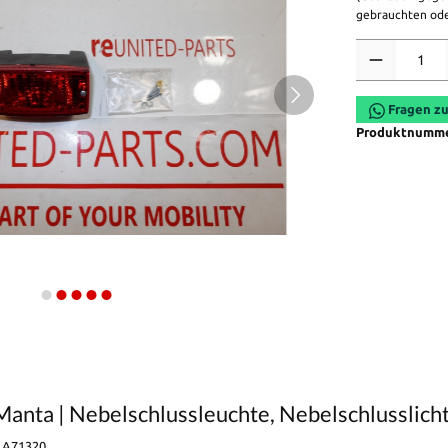
gebrauchten ode
Anzahl
Fragen zu
Produktnumm
Manta | Nebelschlussleuchte, Nebelschlusslich
a A71320