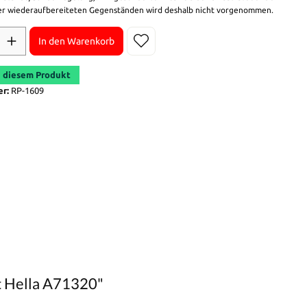
r wiederaufbereiteten Gegenständen wird deshalb nicht vorgenommen.
In den Warenkorb
 diesem Produkt
er:
RP-1609
t Hella A71320"