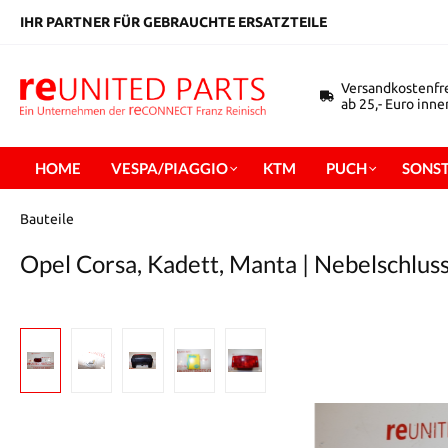
inhalt springen
IHR PARTNER FÜR GEBRAUCHTE ERSATZTEILE
Versandkostenfr
ab 25,- Euro inn
HOME
VESPA/PIAGGIO
KTM
PUCH
SONST
Bauteile
Opel Corsa, Kadett, Manta | Nebelschlus