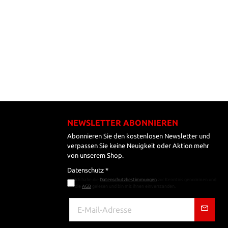
NEWSLETTER ABONNIEREN
Abonnieren Sie den kostenlosen Newsletter und
verpassen Sie keine Neuigkeit oder Aktion mehr
von unserem Shop.
Datenschutz *
Ich habe die
Datenschutzbestimmungen
zur Kenntnis genommen und
die
AGB
gelesen und bin mit ihnen einverstanden.