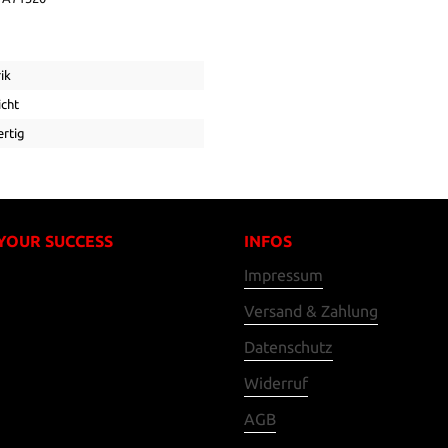
ik
icht
rtig
 YOUR SUCCESS
INFOS
Impressum
Versand & Zahlung
Datenschutz
Widerruf
AGB