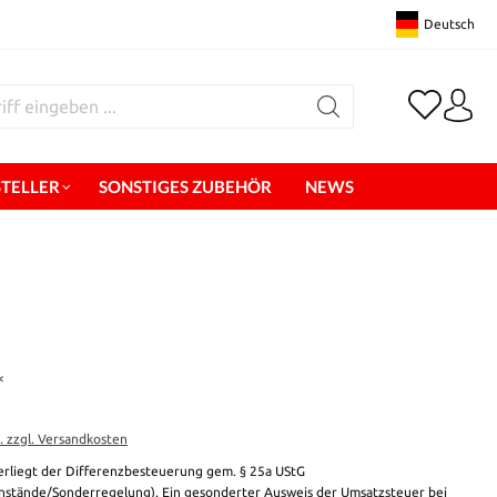
Deutsch
STELLER
SONSTIGES ZUBEHÖR
NEWS
*
t. zzgl. Versandkosten
erliegt der Differenzbesteuerung gem. § 25a UStG
stände/Sonderregelung). Ein gesonderter Ausweis der Umsatzsteuer bei