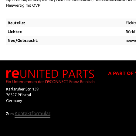
Neuwertig mit OVP
Bauteile:
Elektr
Lichter:
Rückl
Neu/Gebraucht:
neuwe
A PART OF
Karlsruher Str. 139
76327 Pfinztal
Germany
Kontaktformular
Zum
.