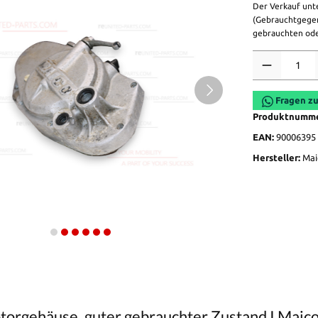
Der Verkauf unt
(Gebrauchtgegen
gebrauchten ode
Anzahl
Fragen zu
Produktnumm
EAN:
90006395
Hersteller:
Mai
orgehäuse, guter gebrauchter Zustand I Maic