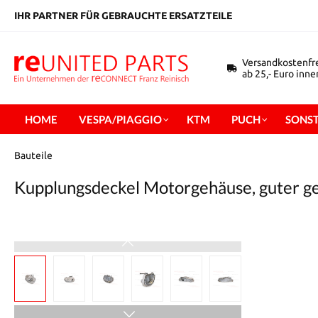
inhalt springen
IHR PARTNER FÜR GEBRAUCHTE ERSATZTEILE
Versandkostenfr
ab 25,- Euro inn
HOME
VESPA/PIAGGIO
KTM
PUCH
SONST
Bauteile
Kupplungsdeckel Motorgehäuse, guter g