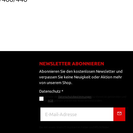
NEWSLETTER ABONNIEREN
Abonnieren Sie den kostenlosen Newsletter und
verpassen Sie keine Neuigkeit oder Aktion mehr
von unserem Shop.
Datenschutz *
Ich habe die
Datenschutzbestimmungen
zur Kenntnis genommen und
die
AGB
gelesen und bin mit ihnen einverstanden.
Die mit einem Stern (*) markierten Felder sind Pflichtfelder.