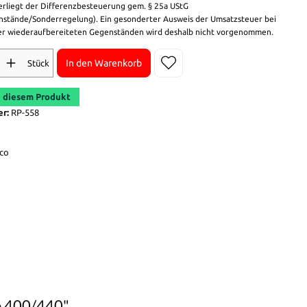
erliegt der Differenzbesteuerung gem. § 25a UStG
stände/Sonderregelung). Ein gesonderter Ausweis der Umsatzsteuer bei
r wiederaufbereiteten Gegenständen wird deshalb nicht vorgenommen.
In den Warenkorb
Stück
 diesem Produkt
er:
RP-558
co
o 400/440"