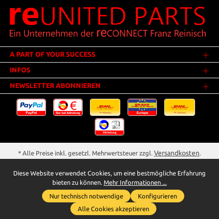
A PART OF YOUR SUCCESS
INFOS
NEWSLETTER ABONNIEREN
Versandkosten
* Alle Preise inkl. gesetzl. Mehrwertsteuer zzgl.
.
Innerhalb Deutschlands - Versandkostenfrei ab 25,00 Euro Warenwert.
Diese Website verwendet Cookies, um eine bestmögliche Erfahrung
** Der Verkauf unterliegt der Differenzbesteuerung gem. § 25a UStG
bieten zu können.
Mehr Informationen ...
(Gebrauchtgegenstände/Sonderregelung). Ein gesonderter Ausweis der
Nur technisch notwendige
Konfigurieren
Umsatzsteuer bei gebrauchten oder wiederaufbereiteten Gegenständen
Whatsapp für Anfragen
wird deshalb nicht vorgenommen.
Alle Cookies akzeptieren
reunited-parts.com