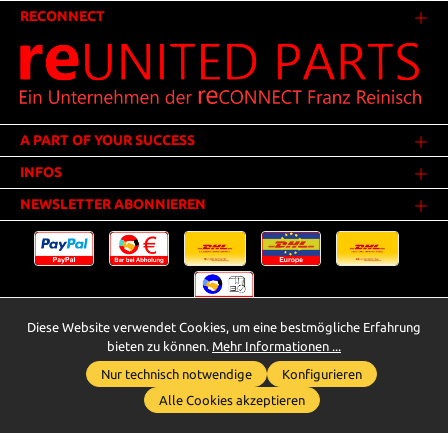
RECONNECT
A PART OF YOUR SUCCESS
INFOS
NEWSLETTER ABONNIEREN
Diese Website verwendet Cookies, um eine bestmögliche Erfahrung
Versandkosten
* Alle Preise inkl. gesetzl. Mehrwertsteuer zzgl.
.
bieten zu können.
Mehr Informationen ...
Innerhalb Deutschlands - Versandkostenfrei ab 25,00 Euro Warenwert.
Nur technisch notwendige
Konfigurieren
Whatsapp für Anfragen
** Der Verkauf unterliegt der Differenzbesteuerung gem. § 25a UStG
Alle Cookies akzeptieren
(Gebrauchtgegenstände/Sonderregelung). Ein gesonderter Ausweis der
Umsatzsteuer bei gebrauchten oder wiederaufbereiteten Gegenständen