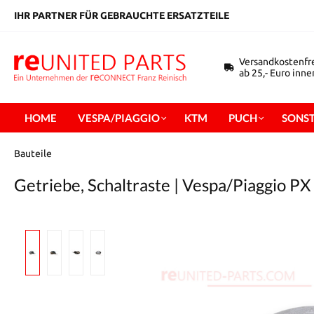
inhalt springen
IHR PARTNER FÜR GEBRAUCHTE ERSATZTEILE
Versandkostenfr
ab 25,- Euro inn
HOME
VESPA/PIAGGIO
KTM
PUCH
SONST
Bauteile
Getriebe, Schaltraste | Vespa/Piaggio PX