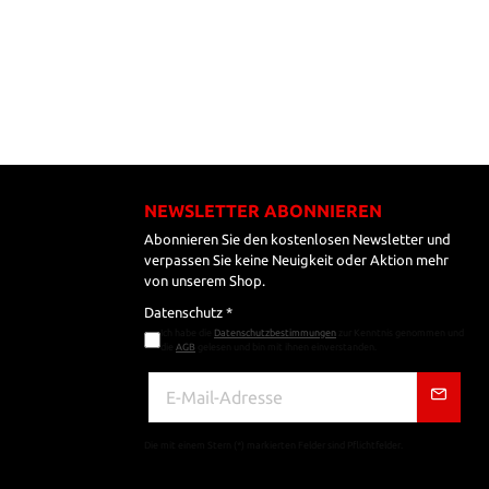
NEWSLETTER ABONNIEREN
Abonnieren Sie den kostenlosen Newsletter und
verpassen Sie keine Neuigkeit oder Aktion mehr
von unserem Shop.
Datenschutz *
Ich habe die
Datenschutzbestimmungen
zur Kenntnis genommen und
die
AGB
gelesen und bin mit ihnen einverstanden.
Die mit einem Stern (*) markierten Felder sind Pflichtfelder.