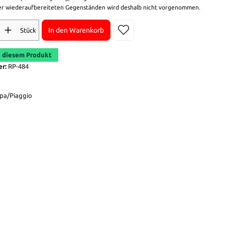
r wiederaufbereiteten Gegenständen wird deshalb nicht vorgenommen.
In den Warenkorb
Stück
 diesem Produkt
er:
RP-484
pa/Piaggio