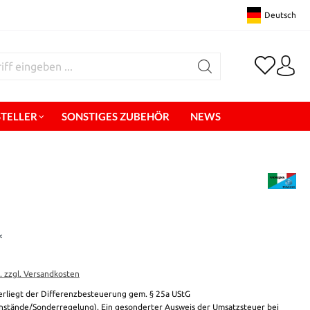
Deutsch
STELLER
SONSTIGES ZUBEHÖR
NEWS
*
t. zzgl. Versandkosten
erliegt der Differenzbesteuerung gem. § 25a UStG
stände/Sonderregelung). Ein gesonderter Ausweis der Umsatzsteuer bei