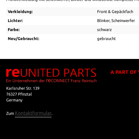
Verkleidung:
Front & Gepäckfach
Lichter:
Blinker
, Scheinwerfer
Farbe:
schwarz
Neu/Gebraucht:
gebraucht
A PART OF
Karlsruher Str. 139
76327 Pfinztal
Germany
Kontaktformular
Zum
.