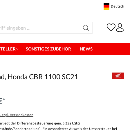
Deutsch
STELLER
SONSTIGES ZUBEHÖR
NEWS
tand, Honda CBR 1100 SC21
€*
t. zzgl. Versandkosten
erliegt der Differenzbesteuerung gem. § 25a UStG
stände/Sonderregelung). Ein gesonderter Ausweis der Umsatzsteuer bei