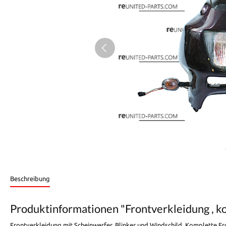
Beschreibung
Produktinformationen "Frontverkleidung , k
Frontverkleidung mit Scheinwerfer, Blinker und Windschild. Komplette Fr