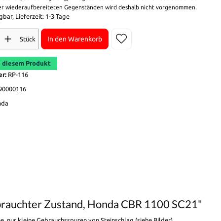
r wiederaufbereiteten Gegenständen wird deshalb nicht vorgenommen.
bar, Lieferzeit: 1-3 Tage
In den Warenkorb
Stück
 diesem Produkt
er:
RP-116
90000116
nda
gebrauchter Zustand, Honda CBR 1100 SC21"
 nur kleine Gebrauchsspuren von Steinschlag (siehe Bilder).