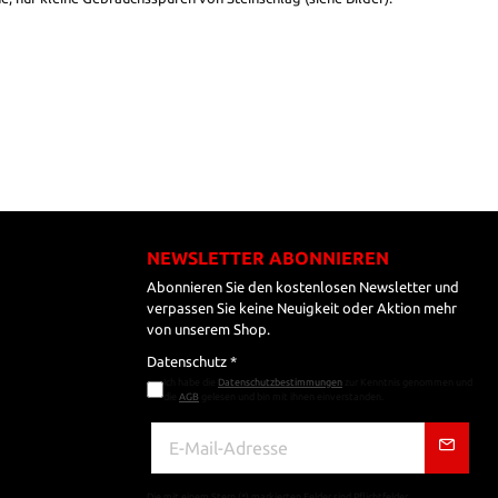
NEWSLETTER ABONNIEREN
Abonnieren Sie den kostenlosen Newsletter und
verpassen Sie keine Neuigkeit oder Aktion mehr
von unserem Shop.
Datenschutz *
Ich habe die
Datenschutzbestimmungen
zur Kenntnis genommen und
die
AGB
gelesen und bin mit ihnen einverstanden.
Die mit einem Stern (*) markierten Felder sind Pflichtfelder.