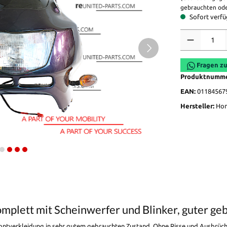
gebrauchten ode
Sofort verfüg
Anzahl
Fragen zu
Produktnumm
EAN:
01184567
Hersteller:
Ho
omplett mit Scheinwerfer und Blinker, guter 
ontverkleidung in sehr gutem gebrauchten Zustand. Ohne Risse und Ausbrüche,