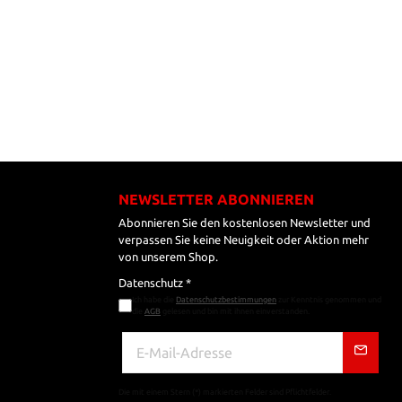
NEWSLETTER ABONNIEREN
Abonnieren Sie den kostenlosen Newsletter und
verpassen Sie keine Neuigkeit oder Aktion mehr
von unserem Shop.
Datenschutz *
Ich habe die
Datenschutzbestimmungen
zur Kenntnis genommen und
die
AGB
gelesen und bin mit ihnen einverstanden.
Die mit einem Stern (*) markierten Felder sind Pflichtfelder.