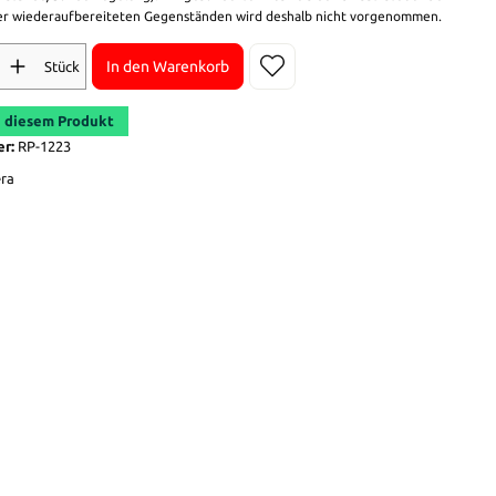
r wiederaufbereiteten Gegenständen wird deshalb nicht vorgenommen.
In den Warenkorb
Stück
 diesem Produkt
er:
RP-1223
era