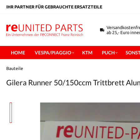
inhalt springen
IHR PARTNER FÜR GEBRAUCHTE ERSATZTEILE
Versandkostenfr
ab 25,- Euro inn
HOME
VESPA/PIAGGIO
KTM
PUCH
SONST
Bauteile
Gilera Runner 50/150ccm Trittbrett Alu