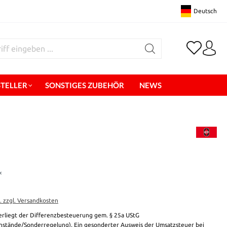
Deutsch
STELLER
SONSTIGES ZUBEHÖR
NEWS
*
t. zzgl. Versandkosten
erliegt der Differenzbesteuerung gem. § 25a UStG
stände/Sonderregelung). Ein gesonderter Ausweis der Umsatzsteuer bei