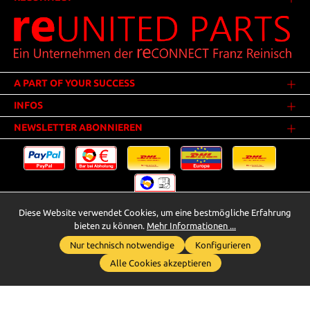
A PART OF YOUR SUCCESS
INFOS
NEWSLETTER ABONNIEREN
Diese Website verwendet Cookies, um eine bestmögliche Erfahrung
Versandkosten
* Alle Preise inkl. gesetzl. Mehrwertsteuer zzgl.
.
bieten zu können.
Mehr Informationen ...
Innerhalb Deutschlands - Versandkostenfrei ab 25,00 Euro Warenwert.
Nur technisch notwendige
Konfigurieren
Whatsapp für Anfragen
** Der Verkauf unterliegt der Differenzbesteuerung gem. § 25a UStG
Alle Cookies akzeptieren
(Gebrauchtgegenstände/Sonderregelung). Ein gesonderter Ausweis der
Umsatzsteuer bei gebrauchten oder wiederaufbereiteten Gegenständen
wird deshalb nicht vorgenommen.