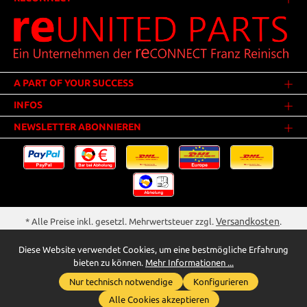
A PART OF YOUR SUCCESS
INFOS
NEWSLETTER ABONNIEREN
Versandkosten
* Alle Preise inkl. gesetzl. Mehrwertsteuer zzgl.
.
Innerhalb Deutschlands - Versandkostenfrei ab 25,00 Euro Warenwert.
Diese Website verwendet Cookies, um eine bestmögliche Erfahrung
** Der Verkauf unterliegt der Differenzbesteuerung gem. § 25a UStG
bieten zu können.
Mehr Informationen ...
(Gebrauchtgegenstände/Sonderregelung). Ein gesonderter Ausweis der
Nur technisch notwendige
Konfigurieren
Umsatzsteuer bei gebrauchten oder wiederaufbereiteten Gegenständen
Whatsapp für Anfragen
wird deshalb nicht vorgenommen.
Alle Cookies akzeptieren