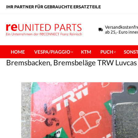
inhalt springen
IHR PARTNER FÜR GEBRAUCHTE ERSATZTEILE
Versandkostenfr
ab 25,- Euro inn
HOME
VESPA/PIAGGIO
KTM
PUCH
SONST
Bremsbacken, Bremsbeläge TRW Luvcas M