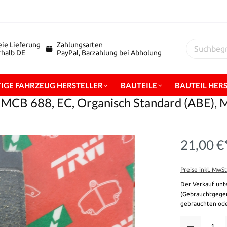
eie Lieferung
Zahlungsarten
erhalb DE
PayPal, Barzahlung bei Abholung
IGE FAHRZEUG HERSTELLER
BAUTEILE
BAUTEIL HER
CB 688, EC, Organisch Standard (ABE), Mi
21,00 €
Preise inkl. MwS
Der Verkauf unt
(Gebrauchtgegen
gebrauchten ode
Anzahl