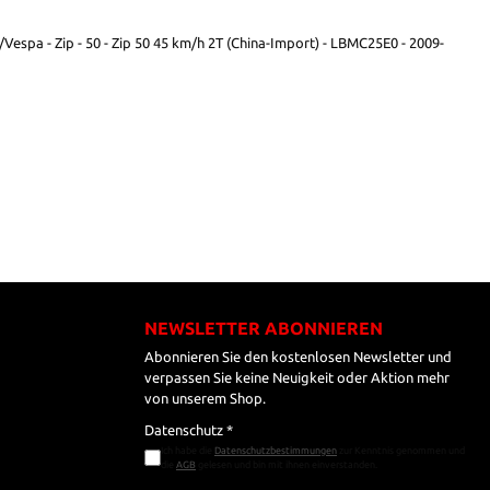
/Vespa - Zip - 50 - Zip 50 45 km/h 2T (China-Import) - LBMC25E0 - 2009-
NEWSLETTER ABONNIEREN
Abonnieren Sie den kostenlosen Newsletter und
verpassen Sie keine Neuigkeit oder Aktion mehr
von unserem Shop.
Datenschutz *
Ich habe die
Datenschutzbestimmungen
zur Kenntnis genommen und
die
AGB
gelesen und bin mit ihnen einverstanden.