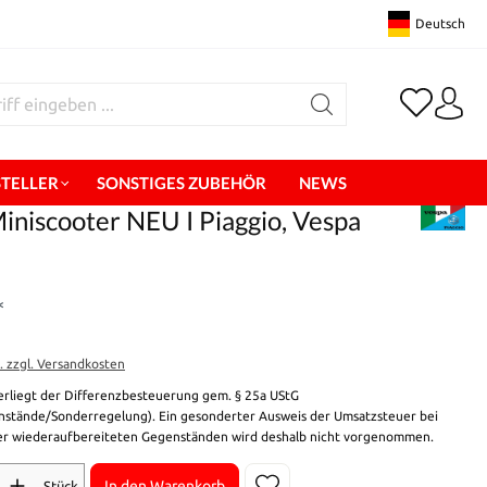
Deutsch
STELLER
SONSTIGES ZUBEHÖR
NEWS
niscooter NEU I Piaggio, Vespa
*
t. zzgl. Versandkosten
erliegt der Differenzbesteuerung gem. § 25a UStG
stände/Sonderregelung). Ein gesonderter Ausweis der Umsatzsteuer bei
r wiederaufbereiteten Gegenständen wird deshalb nicht vorgenommen.
In den Warenkorb
Stück