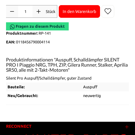
Anzahl
In den Warenkorb
Stück
Fragen zu diesem Produkt
Produktnummer:
RP-141
EAN:
0118456790004114
Produktinformationen "Auspuff, Schalldämpfer SILENT
PRO I Piaggio NRG, TPH, ZIP, Gilera Runner, Stalker, Aprilia
SR50, alle mit 2-Takt-Motoren"
Silent Pro Auspuff/Schalldämpfer, guter Zustand
Bauteile:
Auspuff
Neu/Gebraucht:
neuwertig
RECONNECT