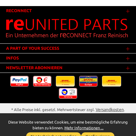
RECONNECT
A PART OF YOUR SUCCESS
INFOS
NEWSLETTER ABONNIEREN
Versandkosten
* Alle Preise inkl. gesetzl. Mehrwertsteuer zzgl.
.
Innerhalb Deutschlands - Versandkostenfrei ab 25,00 Euro Warenwert.
Diese Website verwendet Cookies, um eine bestmögliche Erfahrung
** Der Verkauf unterliegt der Differenzbesteuerung gem. § 25a UStG
bieten zu können.
Mehr Informationen ...
(Gebrauchtgegenstände/Sonderregelung). Ein gesonderter Ausweis der