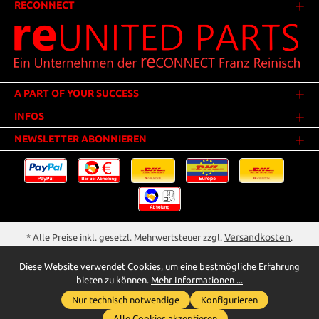
RECONNECT
A PART OF YOUR SUCCESS
INFOS
NEWSLETTER ABONNIEREN
Versandkosten
* Alle Preise inkl. gesetzl. Mehrwertsteuer zzgl.
.
Innerhalb Deutschlands - Versandkostenfrei ab 25,00 Euro Warenwert.
Diese Website verwendet Cookies, um eine bestmögliche Erfahrung
** Der Verkauf unterliegt der Differenzbesteuerung gem. § 25a UStG
bieten zu können.
Mehr Informationen ...
(Gebrauchtgegenstände/Sonderregelung). Ein gesonderter Ausweis der
Nur technisch notwendige
Konfigurieren
Umsatzsteuer bei gebrauchten oder wiederaufbereiteten Gegenständen
Whatsapp für Anfragen
wird deshalb nicht vorgenommen.
Alle Cookies akzeptieren