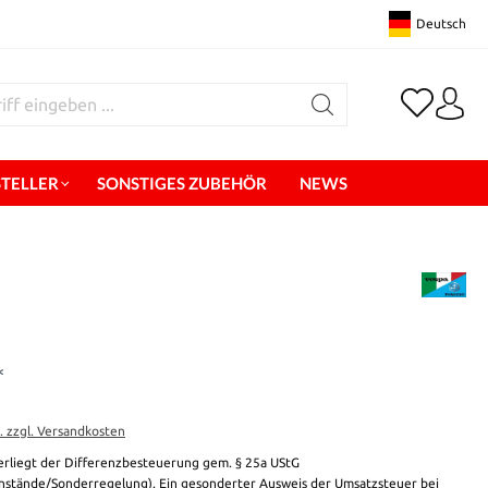
Deutsch
STELLER
SONSTIGES ZUBEHÖR
NEWS
*
t. zzgl. Versandkosten
erliegt der Differenzbesteuerung gem. § 25a UStG
stände/Sonderregelung). Ein gesonderter Ausweis der Umsatzsteuer bei