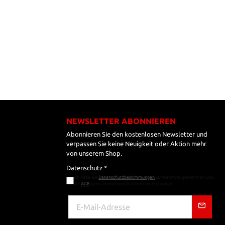
NEWSLETTER ABONNIEREN
Abonnieren Sie den kostenlosen Newsletter und
verpassen Sie keine Neuigkeit oder Aktion mehr
von unserem Shop.
Datenschutz *
Ich habe die
Datenschutzbestimmungen
zur Kenntnis genommen und
die
AGB
gelesen und bin mit ihnen einverstanden.