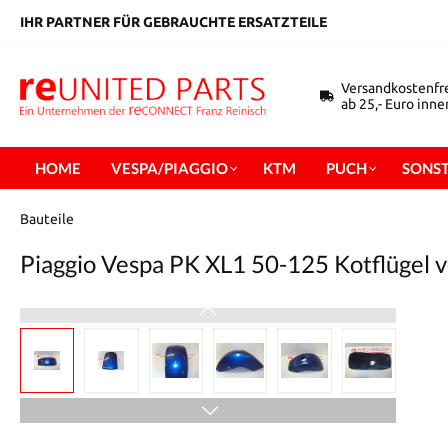
inhalt springen
IHR PARTNER FÜR GEBRAUCHTE ERSATZTEILE
Versandkostenfr
ab 25,- Euro inn
HOME
VESPA/PIAGGIO
KTM
PUCH
SONST
Bauteile
Piaggio Vespa PK XL1 50-125 Kotflügel vo