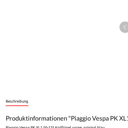
Beschreibung
Produktinformationen "Piaggio Vespa PK XL1 
Piaggio Vespa PK XL1 50-125 Kotflügel vorne, original blau